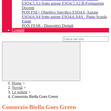
ESO4.5.A2-Sotto azione ESO4.5.A2.B-Formazione
Docenti
PON FSE+ Obiettivo Specifico ESO4.6, Azione
ESO4.6.A4 Sotto azione ESO4.6.A4A - Piano Scuola
Estate
PON FESR - Dispositivi Digitali
Contatti
Campo di ricerca per le pagine del sito
Home
>
Novità
>
Le notizie
>
Consorzio Biella Goes Green
Consorzio Biella Goes Green