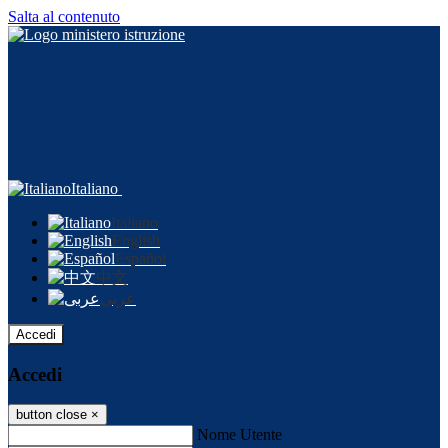
Salta al contenuto
Italiano
Italiano
English
Español
中文
عربى
Accedi
Accedi
button close
×
Nome Utente