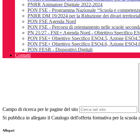
PNRR Animatore Digitale 2022-2024
PON FSE - Programma Nazionale “Scuola e competenz
PNRR DM 19/2024 per la Riduzione dei divari territoriali e
PON FSE Agenda Nord
PON FSE - Percorsi di orientamento nelle scuole seconda
PN 21/27 - FSE+ Agenda Nord - Obiettivo Specifico E
PON FSE+ Obiettivo Specifico ESO4.5, Azione ESO4.5
PON FSE+ Obiettivo Specifico ESO4.6, Azione ESO4.6.
PON FESR - Dispositivi Digitali
Contatti
Campo di ricerca per le pagine del sito
Si pubblica in allegato il
Catalogo dell'offerta formativa per la scuola
Allegati