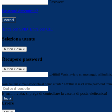
Password
Password dimenticata?
-
Entra con SPID
Entra con CIE
Seleziona utente
button close
×
Recupero password
button close
×
E-mail
Verrà inviato un messaggio all'indirizz
Non hai una e-mail associata al nome utente? Effettua il reset della password tram
E-mail inviata, si prega di controllare la casella di posta elettronica!
Errore