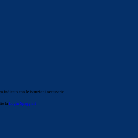
o indicato con le istruzioni necessarie.
ite la
Login Spaggiari