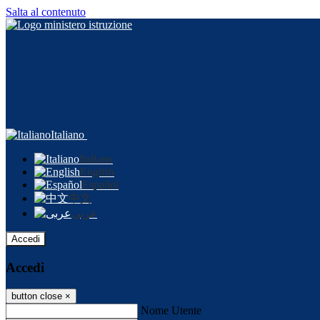
Salta al contenuto
Italiano
Italiano
English
Español
中文
عربى
Accedi
Accedi
button close
×
Nome Utente