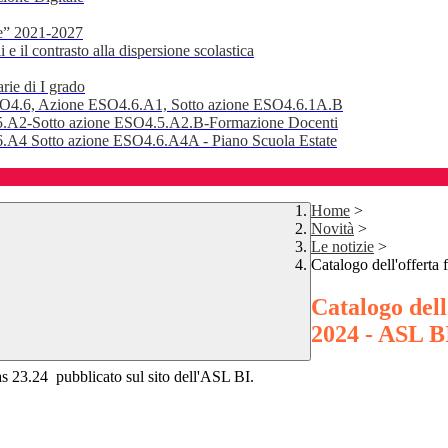
e” 2021-2027
 il contrasto alla dispersione scolastica
rie di I grado
SO4.6, Azione ESO4.6.A1, Sotto azione ESO4.6.1A.B
.A2-Sotto azione ESO4.5.A2.B-Formazione Docenti
A4 Sotto azione ESO4.6.A4A - Piano Scuola Estate
Home
>
Novità
>
Le notizie
>
Catalogo dell'offerta
Catalogo dell
2024 - ASL B
 as 23.24 pubblicato sul sito dell'ASL BI.