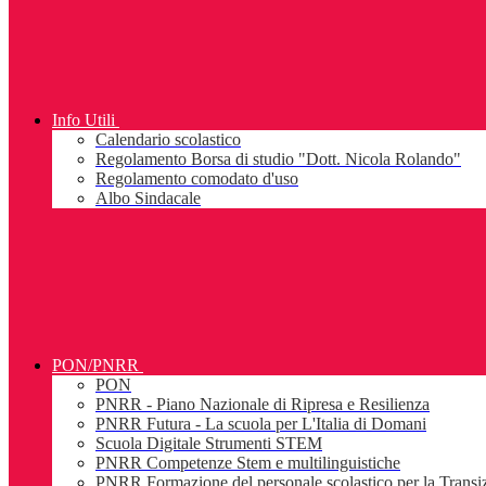
Info Utili
Calendario scolastico
Regolamento Borsa di studio "Dott. Nicola Rolando"
Regolamento comodato d'uso
Albo Sindacale
PON/PNRR
PON
PNRR - Piano Nazionale di Ripresa e Resilienza
PNRR Futura - La scuola per L'Italia di Domani
Scuola Digitale Strumenti STEM
PNRR Competenze Stem e multilinguistiche
PNRR Formazione del personale scolastico per la Transiz