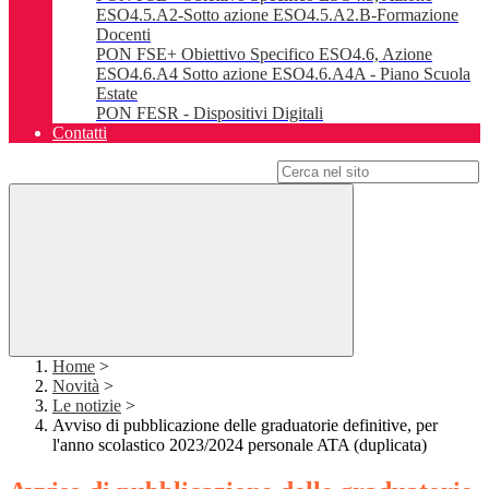
ESO4.5.A2-Sotto azione ESO4.5.A2.B-Formazione
Docenti
PON FSE+ Obiettivo Specifico ESO4.6, Azione
ESO4.6.A4 Sotto azione ESO4.6.A4A - Piano Scuola
Estate
PON FESR - Dispositivi Digitali
Contatti
Campo di ricerca per le pagine del sito
Home
>
Novità
>
Le notizie
>
Avviso di pubblicazione delle graduatorie definitive, per
l'anno scolastico 2023/2024 personale ATA (duplicata)