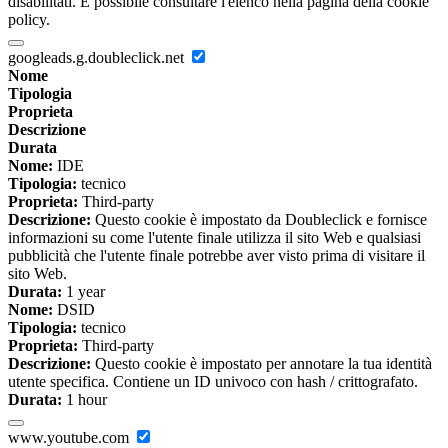
disabilitati. È possibile consultare l'elenco nella pagina della cookie
policy.
googleads.g.doubleclick.net
Nome
Tipologia
Proprieta
Descrizione
Durata
Nome:
IDE
Tipologia:
tecnico
Proprieta:
Third-party
Descrizione:
Questo cookie è impostato da Doubleclick e fornisce
informazioni su come l'utente finale utilizza il sito Web e qualsiasi
pubblicità che l'utente finale potrebbe aver visto prima di visitare il
sito Web.
Durata:
1 year
Nome:
DSID
Tipologia:
tecnico
Proprieta:
Third-party
Descrizione:
Questo cookie è impostato per annotare la tua identità
utente specifica. Contiene un ID univoco con hash / crittografato.
Durata:
1 hour
www.youtube.com