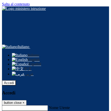
Salta al contenuto
Italiano
Italiano
English
Español
中文
عربى
Accedi
Accedi
button close
×
Nome Utente