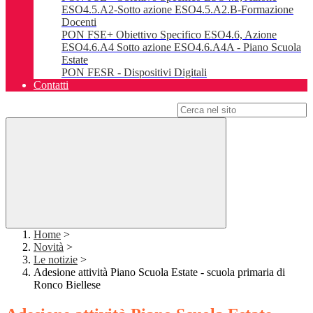
ESO4.5.A2-Sotto azione ESO4.5.A2.B-Formazione
Docenti
PON FSE+ Obiettivo Specifico ESO4.6, Azione
ESO4.6.A4 Sotto azione ESO4.6.A4A - Piano Scuola
Estate
PON FESR - Dispositivi Digitali
Contatti
Campo di ricerca per le pagine del sito
Home
>
Novità
>
Le notizie
>
Adesione attività Piano Scuola Estate - scuola primaria di
Ronco Biellese