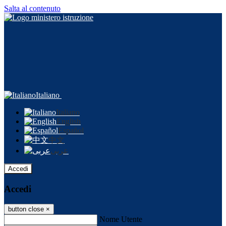
Salta al contenuto
Italiano
Italiano
English
Español
中文
عربى
Accedi
Accedi
button close
×
Nome Utente