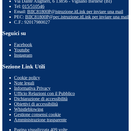
Via Dante Alighieri, 6 13856 - Vigliano Biellese (BI)
Tel:
015/510546
Email:
BIIC81800P@istruzione.it
Link per inviare una mail
PEC:
BIIC81800P@pec.istruzione.it
Link per inviare una mail
C.F.: 92017980027
Seguici su
Facebook
Youtube
Instagram
Sezione Link Utili
Cookie policy
Note legali
Informativa Privacy
Ufficio Relazioni con il Pubblico
Dichiarazione di accessibilità
Obiettivi di accessibilità
Whistleblowing
Gestione consensi cookie
Amministrazione trasparente
Pagina visualizzata
409
volte