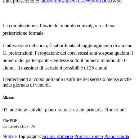
Link preiscrizione:
https://forms.gle/o7UscWpvSRDb9JW58
La compilazione e l’invio del modulo equivalgono ad una
preiscrizione formale.
L’attivazione del corso, è subordinata al raggiungimento
di almeno
11 preiscrizioni; l’erogazione de
i corsi stessi sarà sospesa qualora il
numero dei partecipanti scendesse sotto
il numero minimo di 10
alunni
. Il massimo di iscrizioni possibili è di 25 alunni.
I partecipanti al corso potranno usufruire del servizio mensa anche
nella giornata di venerdì.
Allegati
02_adesione_attività_piano_scuola_estate_primaria_Ronco.pdf
File PDF
Contatore click: 35
Notizie
Tag pagina:
Scuola primaria
Primaria ronco
Piano scuola