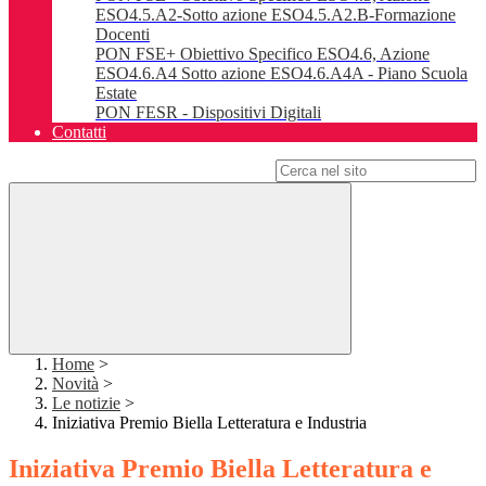
ESO4.5.A2-Sotto azione ESO4.5.A2.B-Formazione
Docenti
PON FSE+ Obiettivo Specifico ESO4.6, Azione
ESO4.6.A4 Sotto azione ESO4.6.A4A - Piano Scuola
Estate
PON FESR - Dispositivi Digitali
Contatti
Campo di ricerca per le pagine del sito
Home
>
Novità
>
Le notizie
>
Iniziativa Premio Biella Letteratura e Industria
Iniziativa Premio Biella Letteratura e