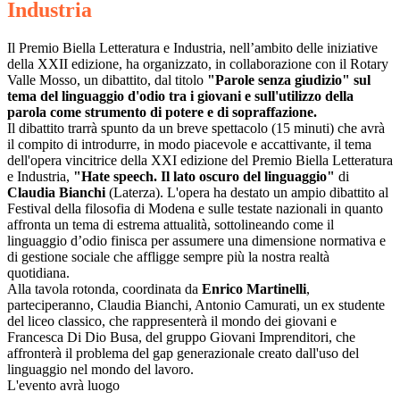
Industria
Il Premio Biella Letteratura e Industria, nell’ambito delle iniziative
della XXII edizione, ha organizzato, in collaborazione con il Rotary
Valle Mosso, un dibattito, dal titolo
"Parole senza giudizio" sul
tema del linguaggio d'odio tra i giovani e sull'utilizzo della
parola come strumento di potere e di sopraffazione.
Il dibattito trarrà spunto da un breve spettacolo (15 minuti) che avrà
il compito di introdurre, in modo piacevole e accattivante, il tema
dell'opera vincitrice della XXI edizione del Premio Biella Letteratura
e Industria,
"Hate speech. Il lato oscuro del linguaggio"
di
Claudia Bianchi
(Laterza). L'opera ha destato un ampio dibattito al
Festival della filosofia di Modena e sulle testate nazionali in quanto
affronta un tema di estrema attualità, sottolineando come il
linguaggio d’odio finisca per assumere una dimensione normativa e
di gestione sociale che affligge sempre più la nostra realtà
quotidiana.
Alla tavola rotonda, coordinata da
Enrico Martinelli
,
parteciperanno, Claudia Bianchi, Antonio Camurati, un ex studente
del liceo classico, che rappresenterà il mondo dei giovani e
Francesca Di Dio Busa, del gruppo Giovani Imprenditori, che
affronterà il problema del gap generazionale creato dall'uso del
linguaggio nel mondo del lavoro.
L'evento avrà luogo