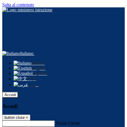
Salta al contenuto
Italiano
Italiano
English
Español
中文
عربى
Accedi
Accedi
button close
×
Nome Utente