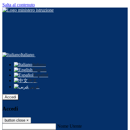
Salta al contenuto
Italiano
Italiano
English
Español
中文
عربى
Accedi
Accedi
button close
×
Nome Utente