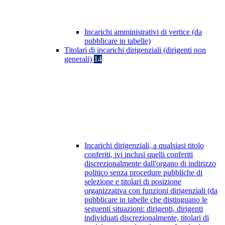
Incarichi amministrativi di vertice (da
pubblicare in tabelle)
Titolari di incarichi dirigenziali (dirigenti non
generali)
14
Incarichi dirigenziali, a qualsiasi titolo
conferiti, ivi inclusi quelli conferiti
discrezionalmente dall'organo di indirizzo
politico senza procedure pubbliche di
selezione e titolari di posizione
organizzativa con funzioni dirigenziali (da
pubblicare in tabelle che distinguano le
seguenti situazioni: dirigenti, dirigenti
individuati discrezionalmente, titolari di