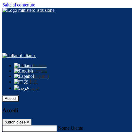
Salta al contenuto
Italiano
Italiano
English
Español
中文
عربى
Accedi
Accedi
button close
×
Nome Utente