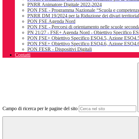
PNRR Animatore Digitale 2022-2024
PON FSE - Programma Nazionale “Scuola e competenz
PNRR DM 19/2024 per la Riduzione dei divari territoriali e
PON FSE Agenda Nord
PON FSE - Percorsi di orientamento nelle scuole seconda
PN 21/27 - FSE+ Agenda Nord - Obiettivo Specifico E
PON FSE+ Obiettivo Specifico ESO4.5, Azione ESO4.5
PON FSE+ Obiettivo Specifico ESO4.6, Azione ESO4.6.
PON FESR - Dispositivi Digitali
Contatti
Campo di ricerca per le pagine del sito