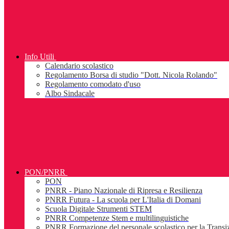
Info Utili
Calendario scolastico
Regolamento Borsa di studio "Dott. Nicola Rolando"
Regolamento comodato d'uso
Albo Sindacale
PON/PNRR
PON
PNRR - Piano Nazionale di Ripresa e Resilienza
PNRR Futura - La scuola per L'Italia di Domani
Scuola Digitale Strumenti STEM
PNRR Competenze Stem e multilinguistiche
PNRR Formazione del personale scolastico per la Transiz