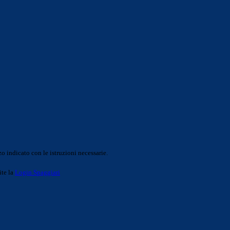
o indicato con le istruzioni necessarie.
ite la
Login Spaggiari