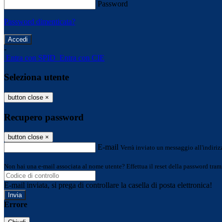
Password
Password dimenticata?
-
Entra con SPID
Entra con CIE
Seleziona utente
button close
×
Recupero password
button close
×
E-mail
Verrà inviato un messaggio all'indirizz
Non hai una e-mail associata al nome utente? Effettua il reset della password tram
E-mail inviata, si prega di controllare la casella di posta elettronica!
Errore