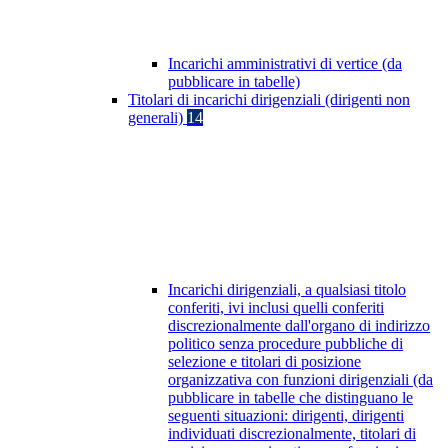
Incarichi amministrativi di vertice (da
pubblicare in tabelle)
Titolari di incarichi dirigenziali (dirigenti non
generali)
14
Incarichi dirigenziali, a qualsiasi titolo
conferiti, ivi inclusi quelli conferiti
discrezionalmente dall'organo di indirizzo
politico senza procedure pubbliche di
selezione e titolari di posizione
organizzativa con funzioni dirigenziali (da
pubblicare in tabelle che distinguano le
seguenti situazioni: dirigenti, dirigenti
individuati discrezionalmente, titolari di