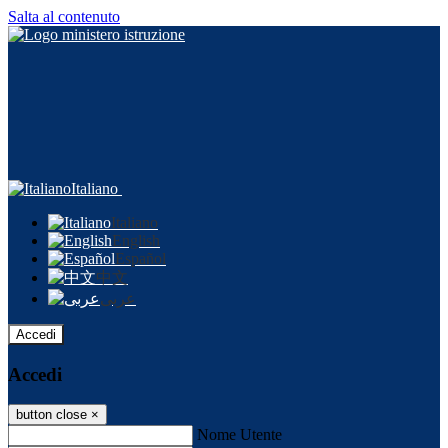
Salta al contenuto
Italiano
Italiano
English
Español
中文
عربى
Accedi
Accedi
button close
×
Nome Utente