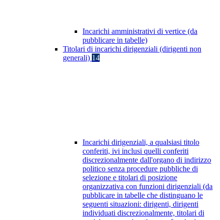
Incarichi amministrativi di vertice (da
pubblicare in tabelle)
Titolari di incarichi dirigenziali (dirigenti non
generali)
14
Incarichi dirigenziali, a qualsiasi titolo
conferiti, ivi inclusi quelli conferiti
discrezionalmente dall'organo di indirizzo
politico senza procedure pubbliche di
selezione e titolari di posizione
organizzativa con funzioni dirigenziali (da
pubblicare in tabelle che distinguano le
seguenti situazioni: dirigenti, dirigenti
individuati discrezionalmente, titolari di